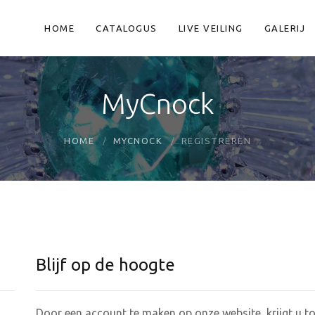
HOME
CATALOGUS
LIVE VEILING
GALERIJ
MyCnock
HOME
MYCNOCK
REGISTREREN
Blijf op de hoogte
Door een account te maken op onze website, krijgt u to