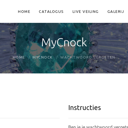
HOME
CATALOGUS
LIVE VEILING
GALERIJ
MyCnock
HOME
MYCNOCK
WACHTWOORD VERGETEN
Instructies
Ben je je wachtwoord vergete