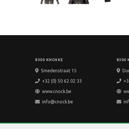
8300 KNOKKE
8300
Smedenstraat 15
Du
+32 (0) 50 62 02 33
+3
www.cnock.be
ww
info@cnock.be
in