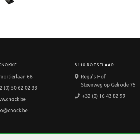
 KNOKKE
3110 ROTSELAAR
mortierlaan 68
Rega's Hof
Steenweg op Gelrode 75
2 (0) 50 62 02 33
+32 (0) 16 43 82 99
w.cnock.be
fo@cnock.be